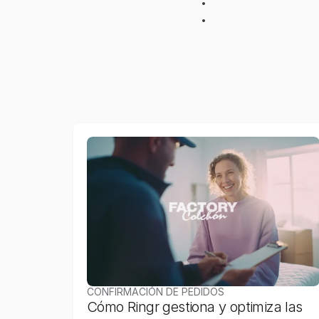
R
e
a
l
i
z
a
v
e
n
t
a
s
c
r
u
z
a
R
e
d
i
r
i
g
e
i
n
c
i
d
e
n
c
i
a
s
i
n
c
l
i
e
n
t
e
e
n
h
o
r
a
r
i
o
l
a
b
o
D
e
e
s
t
a
m
a
n
e
r
a
,
l
a
c
o
m
p
i
n
c
o
r
p
o
r
a
n
d
o
n
u
e
v
a
s
f
u
n
CONFIRMACIÓN DE PEDIDOS
Cómo Ringr gestiona y optimiza las 