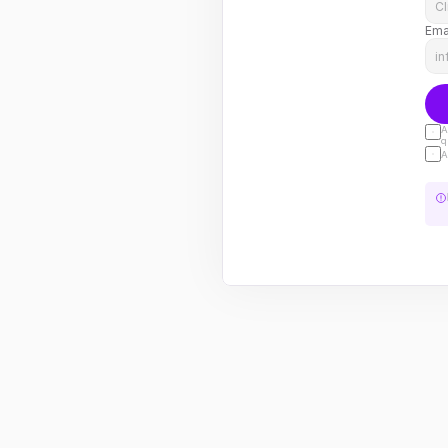
Ema
A
q
A
Servicios de salud
Ringr 