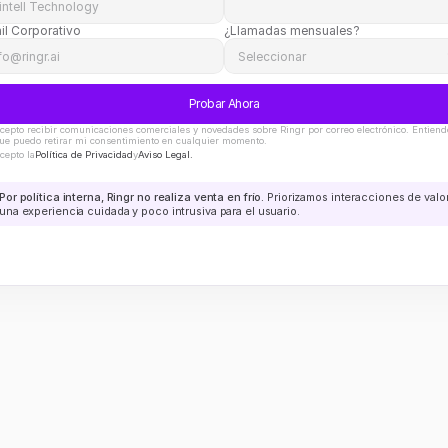
il Corporativo
¿Llamadas mensuales?
Probar Ahora
cepto recibir comunicaciones comerciales y novedades sobre Ringr por correo electrónico. Entiendo
ue puedo retirar mi consentimiento en cualquier momento.
cepto la
Política de Privacidad
y
Aviso Legal.
Por política interna, Ringr no realiza venta en frío.
 Priorizamos interacciones de valor
una experiencia cuidada y poco intrusiva para el usuario.
Pro 
Novedades
Inicia sesión
Nuevo