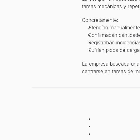
E
l
r
e
t
o
tareas mecánicas y repeti
Concretamente:
Atendían manualmente p
Confirmaban cantidade
Registraban incidencia
Sufrían picos de carga
La empresa buscaba una s
centrarse en tareas de ma
L
a
s
o
l
u
c
i
ó
n
C
o
n
R
i
n
g
r
,
l
a
e
m
p
r
e
s
a
i
m
p
e
r
s
o
n
a
l
.
R
e
s
p
o
n
d
e
a
u
t
o
m
á
t
i
c
G
e
s
t
i
o
n
a
l
o
s
p
e
d
i
d
o
s
M
o
d
i
f
i
c
a
l
o
s
p
e
d
i
d
o
s