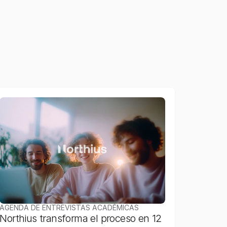
a
t
u
r
a
l
,
p
o
t
e
n
c
i
a
n
d
o
o
p
o
r
t
u
n
i
d
a
d
e
s
c
o
m
e
r
c
i
a
l
e
s
.
i
e
n
t
á
n
d
o
l
a
p
a
r
a
c
o
n
t
a
c
t
a
r
c
o
n
a
t
e
n
c
i
ó
n
a
l
a
y
c
e
r
c
a
n
a
,
c
o
n
l
a
v
i
s
i
ó
n
d
e
s
e
g
u
i
r
AGENDA DE ENTREVISTAS ACADÉMICAS
Northius transforma el proceso en 12 