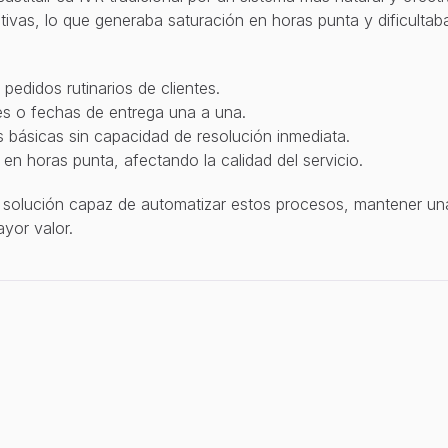
tivas, lo que generaba saturación en horas punta y dificultaba
edidos rutinarios de clientes.
s o fechas de entrega una a una.
s básicas sin capacidad de resolución inmediata.
 en horas punta, afectando la calidad del servicio.
olución capaz de automatizar estos procesos, mantener una a
yor valor.
p
l
e
m
e
n
t
ó
u
n
a
g
e
n
t
e
d
e
v
o
z
i
n
b
o
u
n
d
d
i
s
e
ñ
a
d
o
p
a
r
a
a
s
u
m
i
r
l
a
s
a
m
e
n
t
e
t
o
d
a
s
l
a
s
l
l
a
m
a
d
a
s
e
n
t
r
a
n
t
e
s
d
e
l
o
s
c
l
i
e
n
t
e
s
,
g
a
r
a
n
t
i
r
e
g
i
s
t
r
a
n
d
o
s
o
l
i
c
i
t
u
d
e
s
,
c
o
n
f
i
r
m
a
n
d
o
p
r
o
d
u
c
t
o
s
y
c
a
n
t
i
d
a
d
e
s
,
p
e
r
m
i
t
i
e
n
d
o
a
l
c
l
i
e
n
t
e
a
j
u
s
t
a
r
p
r
o
d
u
c
t
o
s
o
v
o
l
ú
m
e
n
e
s
d
e
n
t
r
o
d