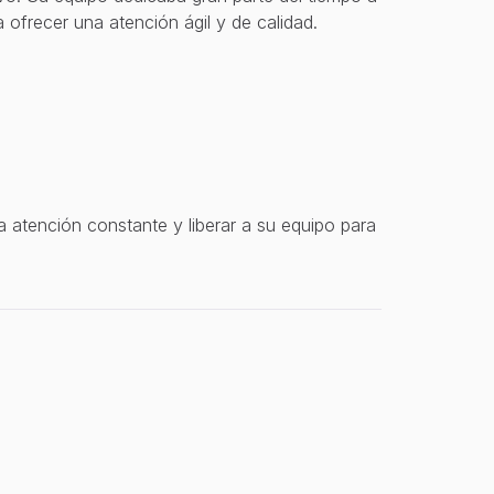
 ofrecer una atención ágil y de calidad.
tención constante y liberar a su equipo para 
t
a
r
e
a
s
m
á
s
r
e
p
e
t
i
t
i
v
a
s
y
l
i
b
e
r
a
r
a
l
e
q
u
i
p
o
d
e
z
a
n
d
o
u
n
a
a
t
e
n
c
i
ó
n
c
o
n
s
t
a
n
t
e
y
s
i
n
e
s
p
e
r
a
s
.
y
p
e
r
m
i
t
i
e
n
d
o
r
e
a
l
i
z
a
r
c
a
m
b
i
o
s
d
e
ú
l
t
i
m
a
h
o
r
a
.
e
l
m
i
s
m
o
f
l
u
j
o
c
o
n
v
e
r
s
a
c
i
o
n
a
l
.