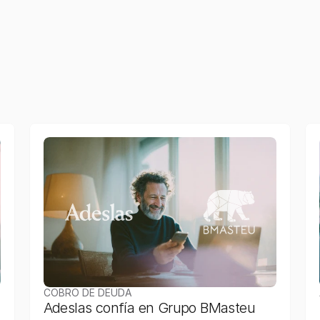
d
a
s
s
u
g
i
r
i
e
n
d
o
p
r
o
d
u
c
t
o
s
o
s
e
r
v
i
c
i
o
s
a
d
i
c
i
o
n
a
l
e
s
d
e
m
a
n
e
r
a
n
f
o
r
m
a
n
d
o
a
l
c
l
i
e
n
t
e
d
e
q
u
e
l
a
i
n
c
i
d
e
n
c
i
a
q
u
e
d
a
r
e
g
i
s
t
r
a
d
a
y
o
r
r
a
l
.
a
ñ
í
a
d
i
o
e
l
p
r
i
m
e
r
p
a
s
o
h
a
c
i
a
u
n
a
a
t
e
n
c
i
ó
n
m
á
s
e
f
i
c
i
e
n
t
e
,
f
l
u
i
d
c
i
o
n
a
l
i
d
a
d
e
s
e
n
e
l
f
u
t
u
r
o
.
COBRO DE DEUDA
Adeslas confía en Grupo BMasteu 