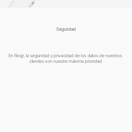
Conoce Ringr Pro
Más conversiones, mejor calidad, menos intervención manu
Seguridad
Gracias a 
nuestra 
seguridad, 
no darás nada por perdido.
En Ringr, la seguridad y privacidad de los datos de nuestros 
clientes son nuestra máxima prioridad.