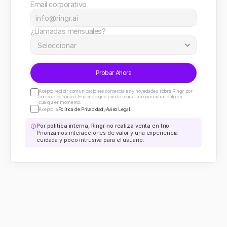
Email corporativo
¿Llamadas mensuales?
Probar Ahora
Acepto recibir comunicaciones comerciales y novedades sobre Ringr por 
correo electrónico. Entiendo que puedo retirar mi consentimiento en 
cualquier momento.
Acepto la
Política de Privacidad
y
Aviso Legal.
Por política interna, Ringr no realiza venta en frío.
Priorizamos interacciones de valor y una experiencia 
cuidada y poco intrusiva para el usuario.