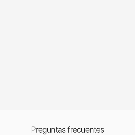
Retención de datos flexible que se 
ajusta a cada situación.
Cada cliente puede definir cuánto tiempo se 
conservan sus datos, desde unos días hasta su 
eliminación inmediata. Nuestras políticas de 
retención configurables permiten equilibrar el 
cumplimiento legal con las necesidades operativas, 
incluyendo mecanismos de borrado y 
anonimización segura.
Preguntas frecuentes