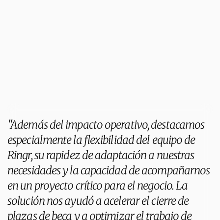
q
u
e
e
l
c
a
n
d
i
d
a
t
o
h
a
y
a
s
i
d
o
c
o
r
r
e
c
t
a
m
e
n
t
e
c
o
n
f
i
r
m
a
d
o
.
E
s
t
e
p
r
o
c
e
s
o
p
e
r
m
i
t
i
ó
a
N
o
r
t
h
i
u
s
e
s
c
a
l
a
r
s
u
o
p
e
r
a
c
i
ó
n
d
e
s
e
l
e
c
c
i
ó
n
a
n
i
v
e
l
i
n
t
e
r
n
a
c
i
o
n
a
l
s
i
n
n
e
c
e
s
i
d
a
d
d
e
a
m
p
l
i
a
r
s
u
e
q
u
i
p
o
.
L
o
q
u
e
c
o
m
e
n
z
ó
c
o
m
o
u
n
p
r
o
y
e
c
t
o
d
e
a
u
t
o
m
a
t
i
z
a
c
i
ó
n
s
e
c
o
n
v
i
r
t
i
ó
,
e
n
m
e
n
o
s
d
e
u
n
a
ñ
o
,
e
n
u
n
a
o
p
e
r
a
c
i
ó
n
q
u
e
g
e
s
t
i
o
n
a
c
e
r
c
a
d
e
9
0
.
0
0
0
l
l
a
m
a
d
a
s
m
e
n
s
u
a
l
e
s
e
n
1
2
p
a
í
s
e
s
,
d
e
m
o
s
t
r
a
n
d
o
q
u
e
R
i
n
g
r
e
s
c
a
l
a
a
l
r
i
t
m
o
q
u
e
e
l
n
e
g
o
c
i
o
l
o
n
e
c
e
s
i
t
a
.
"Además del impacto operativo, destacamos 
especialmente la flexibilidad del equipo de 
Ringr, su rapidez de adaptación a nuestras 
necesidades y la capacidad de acompañarnos 
en un proyecto crítico para el negocio. La 
solución nos ayudó a acelerar el cierre de 
plazas de beca y a optimizar el trabajo de 