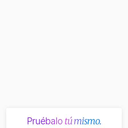
COBRO DE DEUDA
Adeslas confía en Grupo BMasteu para 
automatizar su recobro de deuda y 
transformar sus resultados
+45%
de deuda recuperada.
Pruébalo 
tú mismo.