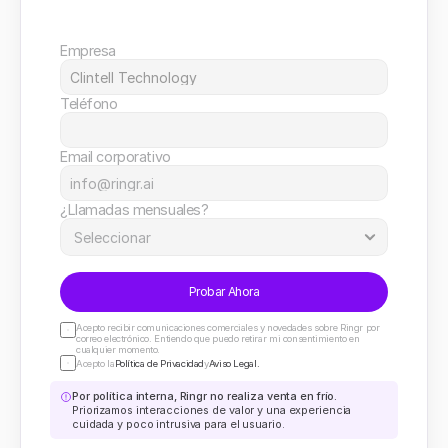
Empresa
Teléfono
Email corporativo
¿Llamadas mensuales?
Probar Ahora
Acepto recibir comunicaciones comerciales y novedades sobre Ringr por 
correo electrónico. Entiendo que puedo retirar mi consentimiento en 
cualquier momento.
Acepto la
Política de Privacidad
y
Aviso Legal.
Por política interna, Ringr no realiza venta en frío.
Priorizamos interacciones de valor y una experiencia 
cuidada y poco intrusiva para el usuario.