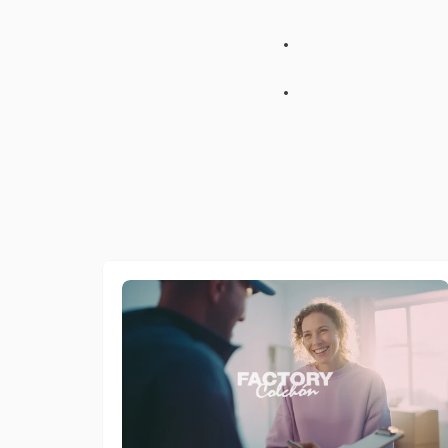
H
a
p
i
a
n
i
f
i
c
a
t
o
a
u
t
o
m
z
a
n
d
o
i
l
t
a
s
s
o
d
i
p
a
r
t
e
H
a
r
e
g
i
s
t
r
a
t
o
e
c
l
a
s
s
i
t
o
t
a
l
e
d
e
i
r
i
s
u
l
t
a
t
i
.
H
a
o
p
e
r
a
t
o
i
n
s
p
a
g
n
c
o
n
v
o
c
i
a
d
a
t
t
a
t
e
a
c
i
G
r
a
z
i
e
a
q
u
e
s
t
o
,
l
'
a
z
i
e
n
d
s
e
n
z
a
p
e
r
d
e
r
e
l
a
v
i
c
i
n
a
n
z