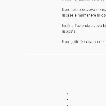
L
a
s
f
i
d
a
Il processo doveva consent
risorse e mantenere la co
Inoltre, l'azienda aveva bi
risposta.
Il progetto è iniziato con
L
a
s
o
l
u
z
i
o
n
e
C
o
n
R
i
n
g
r
,
l
'
a
z
i
e
n
d
a
h
a
i
p
r
e
s
s
o
s
a
l
o
n
i
d
i
b
e
l
l
e
z
z
a
i
N
e
l
l
o
s
p
e
c
i
f
i
c
o
,
l
'
a
g
e
n
t
e
:
H
a
e
f
f
e
t
t
u
a
t
o
c
h
i
a
m
H
a
s
p
i
e
g
a
t
o
l
o
s
c
o
p
o