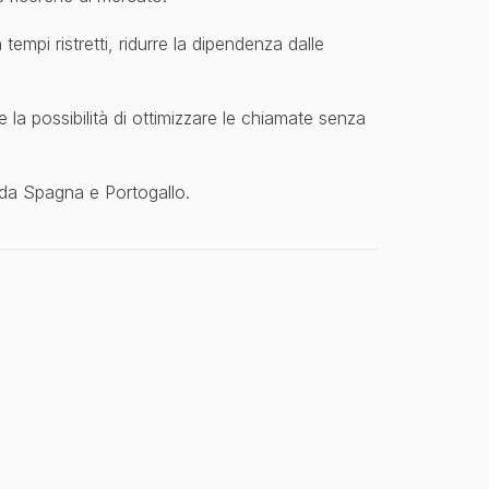
mpi ristretti, ridurre la dipendenza dalle 
e la possibilità di ottimizzare le chiamate senza 
e da Spagna e Portogallo.
t
o
p
e
r
c
o
n
d
u
r
r
e
s
o
n
d
a
g
g
i
t
e
l
e
f
o
n
i
c
i
a
u
t
o
m
a
t
i
c
i
z
a
.
o
n
o
n
a
t
u
r
a
l
e
e
p
r
o
f
e
s
s
i
o
n
a
l
e
.