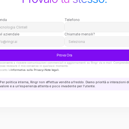
enda
Telefono
il aziendale
Chiamate mensili?
Prova Ora
cconsento a ricevere comunicazioni commerciali e aggiornamenti su Ringr via e-mail. Comprendo 
osso revocare il mio consenso in qualsiasi momento.
ccetto la
Informativa sulla Privacy
e
Note legali.
Per politica interna, Ringr non effettua vendite a freddo. Diamo priorità a interazioni di
valore e a un'esperienza attenta e poco invadente per l'utente.