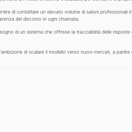
ire di contattare un elevato volume di saloni professionali in te
erenza del discorso in ogni chiamata.
sogno di un sistema che offrisse la tracciabilità delle risposte 
 l'ambizione di scalare il modello verso nuovi mercati, a partir
m
p
l
e
m
e
n
t
a
t
o
u
n
a
g
e
n
t
e
v
o
c
a
l
e
p
e
r
c
h
i
a
m
a
t
e
i
n
u
s
c
i
t
a
p
r
o
g
e
t
t
a
n
d
i
v
e
r
s
e
r
e
g
i
o
n
i
.
a
t
e
i
n
m
o
d
o
a
u
t
o
n
o
m
o
a
l
l
e
l
i
s
t
e
d
i
c
o
n
t
a
t
t
i
d
e
i
s
a
l
o
n
i
d
i
b
e
l
l
e
z
d
e
l
l
o
s
t
u
d
i
o
e
h
a
p
o
s
t
o
l
e
d
o
m
a
n
d
e
d
e
l
s
o
n
d
a
g
g
i
o
c
o
n
u
n
t