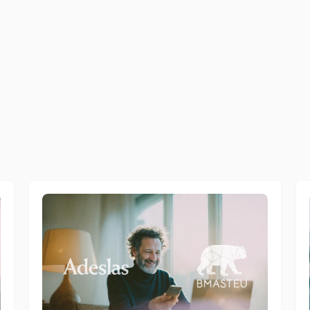
a
t
i
c
a
m
e
n
t
e
u
n
n
u
o
v
o
t
e
n
t
a
t
i
v
o
d
i
c
h
i
a
m
a
t
a
s
e
l
a
p
e
r
s
o
n
a
n
o
c
i
p
a
z
i
o
n
e
.
f
i
c
a
t
o
l
e
r
i
s
p
o
s
t
e
p
e
r
l
a
s
u
c
c
e
s
s
i
v
a
a
n
a
l
i
s
i
,
c
o
n
d
o
w
n
l
o
a
d
d
i
r
o
l
o
e
p
o
r
t
o
g
h
e
s
e
,
c
o
n
s
e
n
t
e
n
d
o
d
i
e
s
e
g
u
i
r
e
l
o
s
t
e
s
s
o
s
t
u
d
i
o
i
a
s
c
u
n
m
e
r
c
a
t
o
.
a
h
a
t
r
a
s
f
o
r
m
a
t
o
u
n
p
r
o
c
e
s
s
o
t
r
a
d
i
z
i
o
n
a
l
m
e
n
t
e
m
a
n
u
a
l
e
i
n
u
n
a
o
l
a
n
a
t
u
r
a
l
e
z
z
a
d
i
u
n
a
c
o
n
v
e
r
s
a
z
i
o
n
e
r
e
a
l
e
.