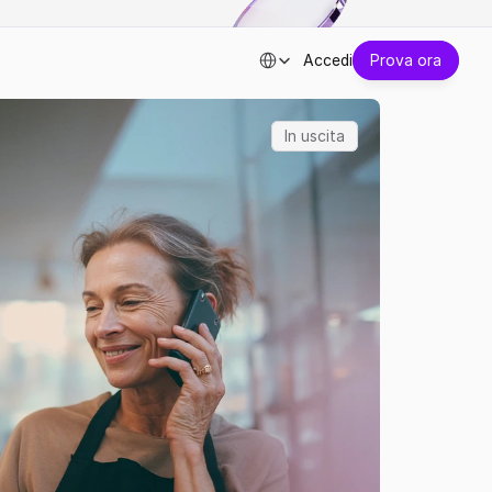
Select Language
Accedi
Prova ora
In uscita