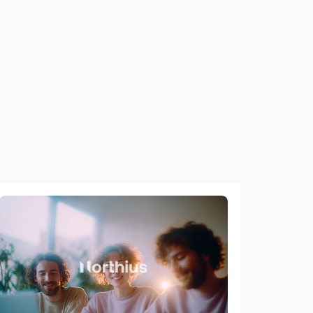
n
p
o
t
e
v
a
r
i
s
p
o
n
d
e
r
e
i
n
q
u
e
l
m
o
m
e
n
t
o
,
m
a
s
s
i
m
i
z
e
t
t
o
d
a
l
p
a
n
n
e
l
l
o
d
i
R
i
n
g
r
e
c
e
n
t
r
a
l
i
z
z
a
z
i
o
n
e
n
d
i
v
e
r
s
i
p
a
e
s
i
i
n
m
o
d
o
s
i
m
u
l
t
a
n
e
o
e
c
o
e
r
e
n
t
e
,
f
l
u
s
s
o
a
u
t
o
m
a
t
i
z
z
a
t
o
,
s
c
a
l
a
b
i
l
e
e
m
i
s
u
r
a
b
i
l
e
,