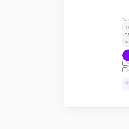
Azi
Ema
A
p
A