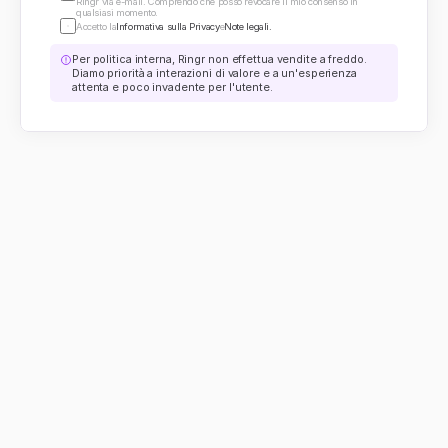
Ringr via e-mail. Comprendo che posso revocare il mio consenso in 
qualsiasi momento.
Accetto la
Informativa sulla Privacy
e
Note legali.
Per politica interna, Ringr non effettua vendite a freddo. 
Diamo priorità a interazioni di valore e a un'esperienza 
attenta e poco invadente per l'utente.
Servizi sanitari
Ringr Pro Nuovo
Piattaforma
Servizio clienti
Analisi
Riscossione crediti
Campagne
Assicurazioni
Controllo qualità
Commercio al 
Orchestratore
dettaglio ed E-