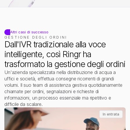
Scopri Ringr Pro
Più conversioni, migliore qualità, meno intervento manuale.
Altri casi di successo
GESTIONE DEGLI ORDINI
Dall'IVR tradizionale alla voce 
intelligente, così Ringr ha 
trasformato la gestione degli ordini
Un'azienda specializzata nella distribuzione di acqua a 
uffici e società, effettua consegne ricorrenti di grandi 
volumi. Il suo team di assistenza gestiva quotidianamente 
chiamate per ordini, segnalazioni e richieste di 
informazioni, un processo essenziale ma ripetitivo e 
difficile da scalare.
In entrata