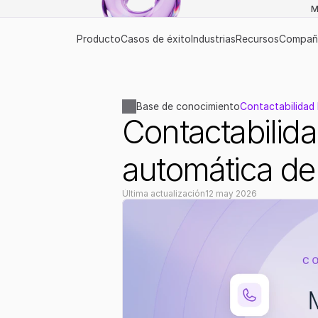
M
Producto
Casos de éxito
Industrias
Recursos
Compañ
Base de conocimiento
Contactabilidad
Contactabilida
automática d
Última actualización
12 may 2026