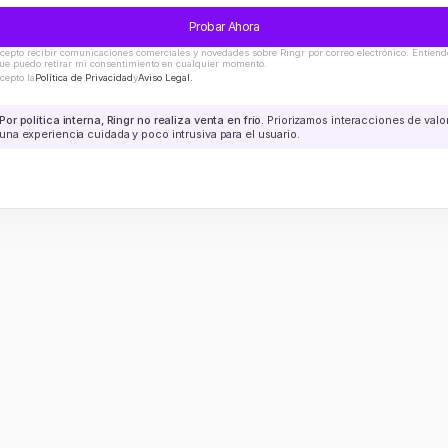
Probar Ahora
cepto recibir comunicaciones comerciales y novedades sobre Ringr por correo electrónico. Entiendo
ue puedo retirar mi consentimiento en cualquier momento.
cepto la
Política de Privacidad
y
Aviso Legal.
Por política interna, Ringr no realiza venta en frío.
 Priorizamos interacciones de valor
una experiencia cuidada y poco intrusiva para el usuario.
Pro 
Novedades
Inicia sesión
Nuevo
forma
Partner Program
Habla con venta
icas
Seguridad
añas
Base de conocimiento
ol de calidad
Preguntas frecuentes
stador
Sobre nosotros
os propios
Prensa