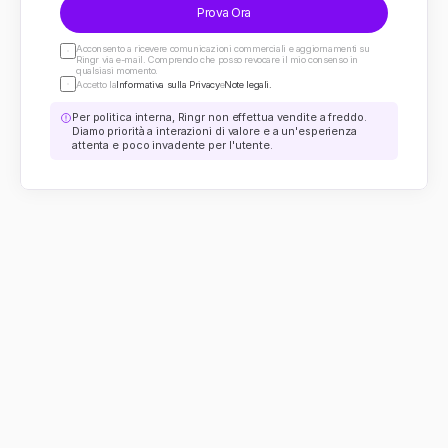
Prova Ora
Acconsento a ricevere comunicazioni commerciali e aggiornamenti su 
Ringr via e-mail. Comprendo che posso revocare il mio consenso in 
qualsiasi momento.
Accetto la
Informativa sulla Privacy
e
Note legali.
Per politica interna, Ringr non effettua vendite a freddo. 
Diamo priorità a interazioni di valore e a un'esperienza 
attenta e poco invadente per l'utente.
Servizi sanitari
Ringr Pro Nuovo
Piattaforma
Servizio clienti