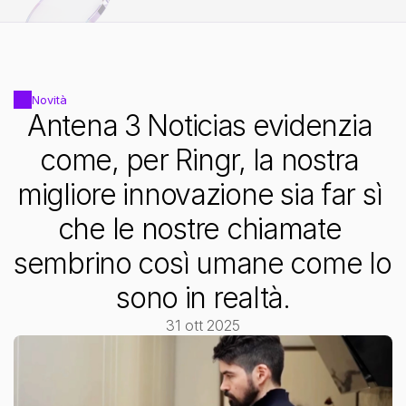
Scopri Ringr Pro
Più conversioni, migliore qualità, meno intervento manuale.
Novità
Antena 3 Noticias evidenzia 
come, per Ringr, la nostra 
migliore innovazione sia far sì 
che le nostre chiamate 
sembrino così umane come lo 
sono in realtà.
31 ott 2025